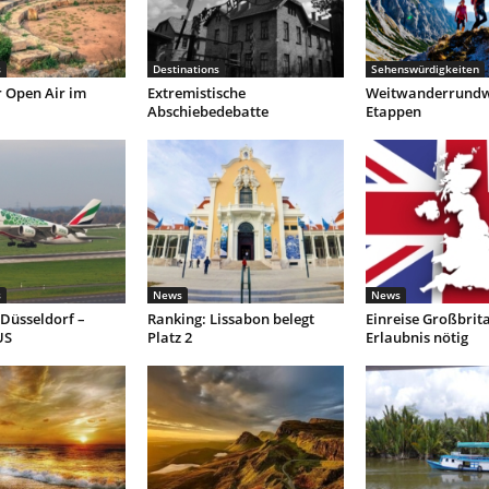
s
Destinations
Sehenswürdigkeiten
r Open Air im
Extremistische
Weitwanderrundw
Abschiebedebatte
Etappen
s
News
News
Düsseldorf –
Ranking: Lissabon belegt
Einreise Großbrit
US
Platz 2
Erlaubnis nötig