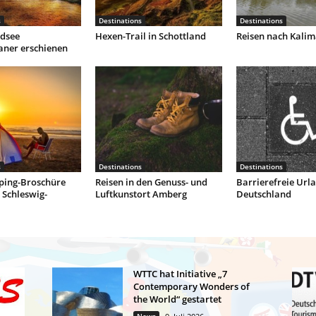
s
Destinations
Destinations
dsee
Hexen-Trail in Schottland
Reisen nach Kali
aner erschienen
s
Destinations
Destinations
ing-Broschüre
Reisen in den Genuss- und
Barrierefreie Urla
 Schleswig-
Luftkunstort Amberg
Deutschland
WTTC hat Initiative „7
Contemporary Wonders of
the World“ gestartet