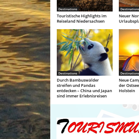
Destinations
Destination
Touristische Highlights im
Neuer Nor
Reiseland Niedersachsen
Urlaubspl
Destinations
Destination
Durch Bambuswälder
Neue Camp
streifen und Pandas
der Ostsee
entdecken – China und Japan
Holstein
sind immer Erlebnisreisen