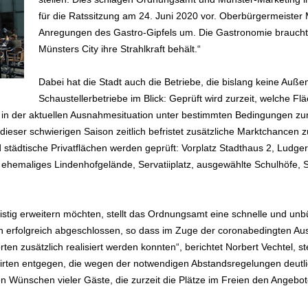
für die Ratssitzung am 24. Juni 2020 vor. Oberbürgermeister 
Anregungen des Gastro-Gipfels um. Die Gastronomie braucht 
Münsters City ihre Strahlkraft behält.“
Dabei hat die Stadt auch die Betriebe, die bislang keine Auß
Schaustellerbetriebe im Blick: Geprüft wird zurzeit, welche Fl
in der aktuellen Ausnahmesituation unter bestimmten Bedingungen zur 
dieser schwierigen Saison zeitlich befristet zusätzliche Marktchancen 
städtische Privatflächen werden geprüft: Vorplatz Stadthaus 2, Ludger
, ehemaliges Lindenhofgelände, Servatiiplatz, ausgewählte Schulhöfe, 
ristig erweitern möchten, stellt das Ordnungsamt eine schnelle und unb
en erfolgreich abgeschlossen, so dass im Zuge der coronabedingten A
en zusätzlich realisiert werden konnten“, berichtet Norbert Vechtel, s
ten entgegen, die wegen der notwendigen Abstandsregelungen deutlic
Wünschen vieler Gäste, die zurzeit die Plätze im Freien den Angebot