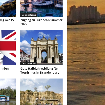
Destinations
eg mit 15
Zugang zu European Summer
2025
Destinations
annien:
Gute Halbjahresbilanz für
Tourismus in Brandenburg