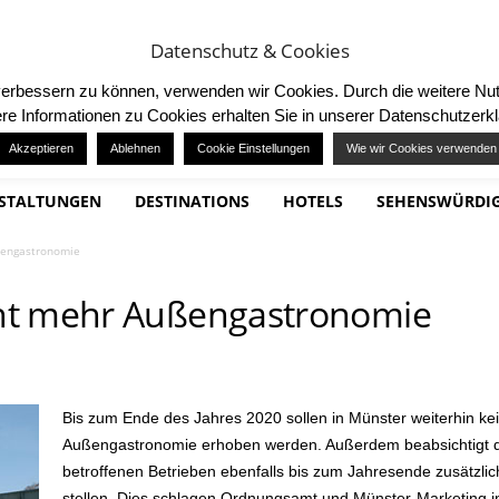
ING
MITMACHEN / TEILNEHMEN
Datenschutz & Cookies
d verbessern zu können, verwenden wir Cookies. Durch die weitere 
re Informationen zu Cookies erhalten Sie in unserer Datenschutzerk
Akzeptieren
Ablehnen
Cookie Einstellungen
Wie wir Cookies verwenden
STALTUNGEN
DESTINATIONS
HOTELS
SEHENSWÜRDIG
ßengastronomie
ht mehr Außengastronomie
Bis zum Ende des Jahres 2020 sollen in Münster weiterhin ke
Außengastronomie erhoben werden. Außerdem beabsichtigt di
betroffenen Betrieben ebenfalls bis zum Jahresende zusätzlic
stellen. Dies schlagen Ordnungsamt und Münster-Marketing 