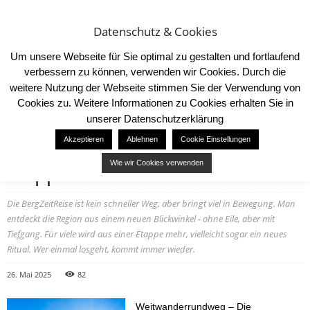
Datenschutz & Cookies
Um unsere Webseite für Sie optimal zu gestalten und fortlaufend
verbessern zu können, verwenden wir Cookies. Durch die
weitere Nutzung der Webseite stimmen Sie der Verwendung von
Cookies zu. Weitere Informationen zu Cookies erhalten Sie in
Start
Sehenswürdigkeiten
Weitwanderrundweg mit 15 Etappen
unserer Datenschutzerklärung
DESTINATIONS
NEWS
SEHENSWÜRDIGKEITEN
VERANSTALTUNGEN
Akzeptieren
Ablehnen
Cookie Einstellungen
Weitwanderrundweg mit 15
Wie wir Cookies verwenden
Etappen
Die BergZeitReise ist kein schneller Weg, aber bringt viel in Bewegung. Man
entdeckt die Region aus einem neuen Blickwinkel - ohne Eile, aber mit
Tiefgang. Für viele wird aus einer Etappe mehr, vielleicht sogar ein neues
Ritual. Wer einmal losgeht, kommt immer wieder.
26. Mai 2025
82
Weitwanderrundweg – Die