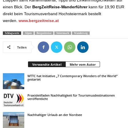
Etappen samt Kartenmaterial, Tipps und Einkehrmöglichkeiten auf
einen Blick. Der
BergZeitReise-Wanderführer
kann für 19,90 EUR
direkt beim Tourismusverband Hochsteiermark bestellt
werden.
www.bergzeitreise.at
Schlagworte
Alpen
Bergzeitreise
Steiermark
Wanderweg
Teilen
Verwandte Artikel
Mehr vom Autor
WTTC hat Initiative „7 Contemporary Wonders of the World“
gestartet
Praxisleitfaden Nachhaltigkeit für Tourismusdestinationen
veröffentlicht
Nachhaltiger Urlaub an der Nordsee