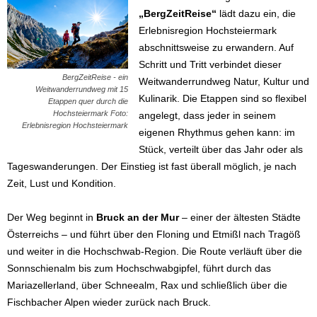
„BergZeitReise“
lädt dazu ein, die
Erlebnisregion Hochsteiermark
abschnittsweise zu erwandern. Auf
Schritt und Tritt verbindet dieser
BergZeitReise - ein
Weitwanderrundweg Natur, Kultur und
Weitwanderrundweg mit 15
Kulinarik. Die Etappen sind so flexibel
Etappen quer durch die
Hochsteiermark Foto:
angelegt, dass jeder in seinem
Erlebnisregion Hochsteiermark
eigenen Rhythmus gehen kann: im
Stück, verteilt über das Jahr oder als
Tageswanderungen. Der Einstieg ist fast überall möglich, je nach
Zeit, Lust und Kondition.
Der Weg beginnt in
Bruck an der Mur
– einer der ältesten Städte
Österreichs – und führt über den Floning und Etmißl nach Tragöß
und weiter in die Hochschwab-Region. Die Route verläuft über die
Sonnschienalm bis zum Hochschwabgipfel, führt durch das
Mariazellerland, über Schneealm, Rax und schließlich über die
Fischbacher Alpen wieder zurück nach Bruck.