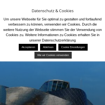
Datenschutz & Cookies
Um unsere Webseite für Sie optimal zu gestalten und fortlaufend
verbessern zu können, verwenden wir Cookies. Durch die
weitere Nutzung der Webseite stimmen Sie der Verwendung von
Cookies zu. Weitere Informationen zu Cookies erhalten Sie in
BREAKING NEWS
unserer Datenschutzerklärung
Nachhaltiger Urlaub an der Nordsee
Tourismus in Münster – Tipps & Highlights
Akzeptieren
Ablehnen
Cookie Einstellungen
Wie wir Cookies verwenden