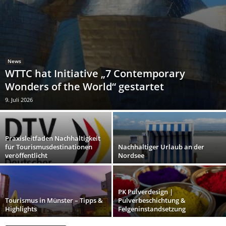
News
WTTC hat Initiative „7 Contemporary
Wonders of the World“ gestartet
9. Juli 2026
Praxisleitfaden Nachhaltigkeit
für Tourismusdestinationen
Nachhaltiger Urlaub an der
veröffentlicht
Nordsee
PK Pulverdesign |
Tourismus in Münster – Tipps &
Pulverbeschichtung &
Highlights
Felgeninstandsetzung