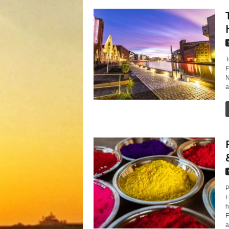
T
F
N
a
P
F
h
F
a