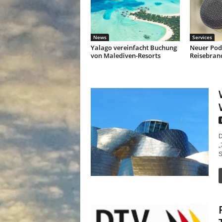
News
Services
Yalago vereinfacht Buchung
Neuer Podc
von Malediven-Resorts
Reisebran
D
„
S