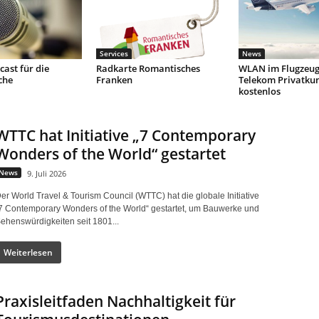
Services
News
ast für die
Radkarte Romantisches
WLAN im Flugzeug
che
Franken
Telekom Privatku
kostenlos
WTTC hat Initiative „7 Contemporary
Wonders of the World“ gestartet
News
9. Juli 2026
er World Travel & Tourism Council (WTTC) hat die globale Initiative
7 Contemporary Wonders of the World“ gestartet, um Bauwerke und
ehenswürdigkeiten seit 1801...
Weiterlesen
Praxisleitfaden Nachhaltigkeit für