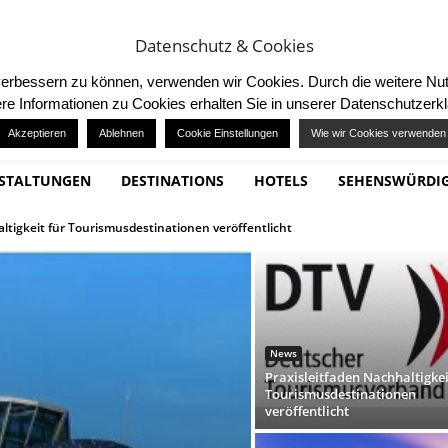
RKETING
MITMACHEN / TEILNEHMEN
Datenschutz & Cookies
d verbessern zu können, verwenden wir Cookies. Durch die weitere 
re Informationen zu Cookies erhalten Sie in unserer Datenschutzerk
Akzeptieren
Ablehnen
Cookie Einstellungen
Wie wir Cookies verwenden
STALTUNGEN
DESTINATIONS
HOTELS
SEHENSWÜRDIG
n der Nordsee
News
Praxisleitfaden Nachhaltigkei
Tourismusdestinationen
veröffentlicht