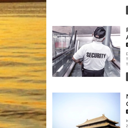
D
T
T
I
2