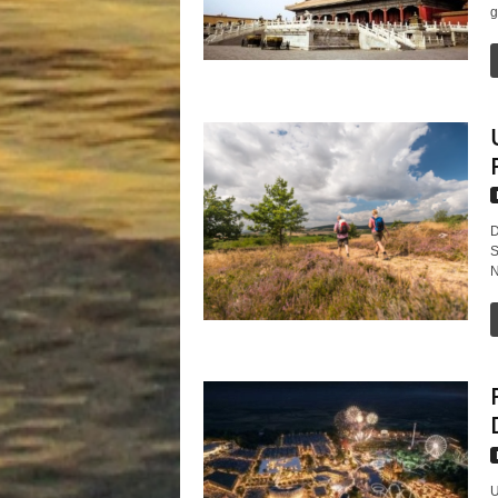
g
D
S
N
U