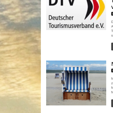
D
A
T
s
N
z
N
N