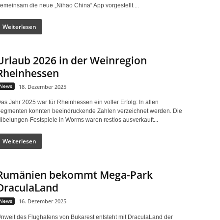
emeinsam die neue „Nihao China“ App vorgestellt....
Weiterlesen
Urlaub 2026 in der Weinregion
Rheinhessen
News
18. Dezember 2025
as Jahr 2025 war für Rheinhessen ein voller Erfolg: In allen
egmenten konnten beeindruckende Zahlen verzeichnet werden. Die
ibelungen-Festspiele in Worms waren restlos ausverkauft...
Weiterlesen
Rumänien bekommt Mega-Park
DraculaLand
News
16. Dezember 2025
nweit des Flughafens von Bukarest entsteht mit DraculaLand der