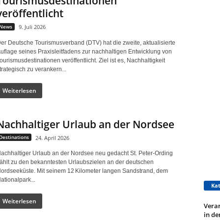
Tourismusdestinationen
veröffentlicht
News
9. Juli 2026
er Deutsche Tourismusverband (DTV) hat die zweite, aktualisierte
uflage seines Praxisleitfadens zur nachhaltigen Entwicklung von
ourismusdestinationen veröffentlicht. Ziel ist es, Nachhaltigkeit
trategisch zu verankern...
Weiterlesen
Nachhaltiger Urlaub an der Nordsee
Destinations
24. April 2026
achhaltiger Urlaub an der Nordsee neu gedacht St. Peter‑Ording
ählt zu den bekanntesten Urlaubszielen an der deutschen
ordseeküste. Mit seinem 12 Kilometer langen Sandstrand, dem
ationalpark...
Kat
Weiterlesen
Vera
in de