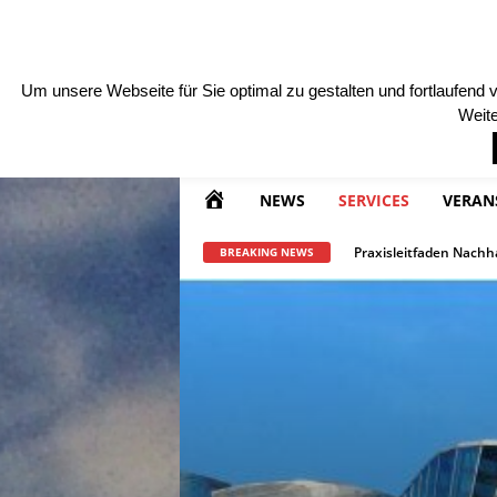
DONNERSTAG , 6 AUGUST, 2026
KONTAKT
MA
T
o
u
Um unsere Webseite für Sie optimal zu gestalten und fortlaufen
r
i
Weite
s
m
u
s
T
r
H
NEWS
SERVICES
VERAN
a
v
e
O
l
Nachhaltiger Urlaub a
BREAKING NEWS
M
E