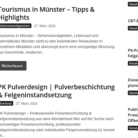
Katal
Tourismus in Münster – Tipps &
Highlights
CBT-E
Sehenswürdigkeiten
27. März 2026
Katal
ourismus in Münster – Sehenswürdigkeiten, Lebensart und
ahrradkultur Münster zählt zu den beliebtesten Reisezielen in
ordrhein-Westfalen und überzeugt durch eine einzigartige Mischung
PK-Pu
us Geschichte, moderner...
Felge
Katal
Weiterlesen
Düsse
plan
PK Pulverdesign | Pulverbeschichtung
Katal
& Felgeninstandsetzung
Services
27. März 2026
Publi
K Pulverdesign – Professionelle Pulverbeschichtung &
Press
elgeninstandsetzung aus dem Münsterland Wer auf der Suche nach
Öffen
ochwertiger Pulverbeschichtung, professioneller
Katal
elgeninstandsetzung oder individueller Felgenveredelung ist, kommt
n...