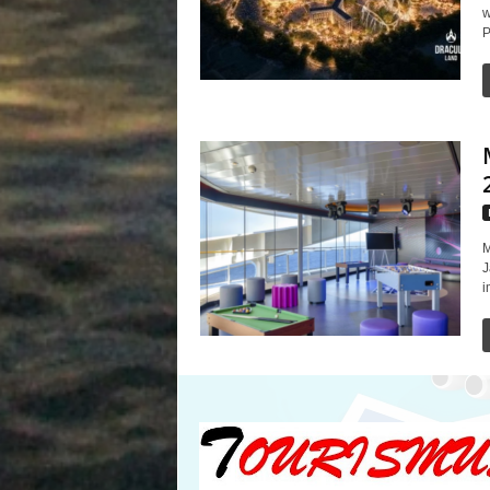
w
P
M
J
i