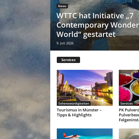
News
WTTC hat Initiative „7
Contemporary Wonders
World“ gestartet
9. Juli 2026
Services
Sehenswürdigkeiten
Services
Tourismus in Münster –
PK Pulverd
Tipps & Highlights
Pulverbes
Felgenins