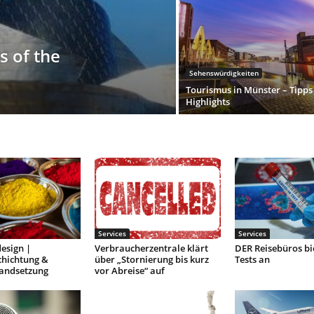
 of the
Sehenswürdigkeiten
Tourismus in Münster – Tipps
Highlights
Services
Services
esign |
Verbraucherzentrale klärt
DER Reisebüros bi
chichtung &
über „Stornierung bis kurz
Tests an
tandsetzung
vor Abreise“ auf