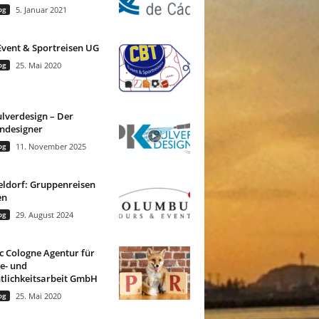
og
5. Januar 2021
vent & Sportreisen UG
og
25. Mai 2020
lverdesign – Der
ndesigner
og
11. November 2025
ldorf: Gruppenreisen
en
og
29. August 2024
c Cologne Agentur für
e- und
tlichkeitsarbeit GmbH
og
25. Mai 2020