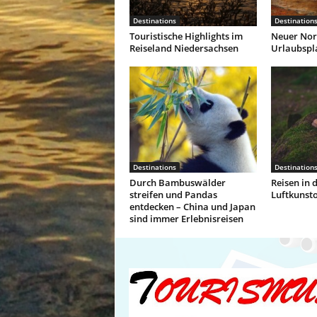
Destinations
Destination
Touristische Highlights im
Neuer Nor
Reiseland Niedersachsen
Urlaubspl
Destinations
Destination
Durch Bambuswälder
Reisen in 
streifen und Pandas
Luftkunst
entdecken – China und Japan
sind immer Erlebnisreisen