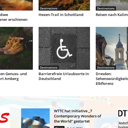
s
Destinations
Destinations
dsee
Hexen-Trail in Schottland
Reisen nach Kali
aner erschienen
s
Destinations
Destinations
den Genuss- und
Barrierefreie Urlaubsorte in
Dresden:
ort Amberg
Deutschland
Sehenswürdigkeite
Elbflorenz
WTTC hat Initiative „7
Contemporary Wonders of
the World“ gestartet