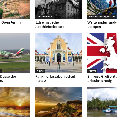
s
Destinations
Sehenswürdigkeiten
r Open Air im
Extremistische
Weitwanderrundw
Abschiebedebatte
Etappen
s
News
News
Düsseldorf –
Ranking: Lissabon belegt
Einreise Großbrit
US
Platz 2
Erlaubnis nötig