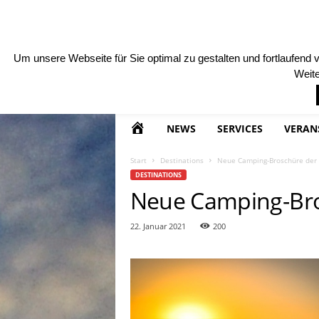
FREITAG , 7 AUGUST, 2026
KONTAKT
MARKET
T
o
Um unsere Webseite für Sie optimal zu gestalten und fortlaufen
u
Weite
r
i
s
m
H
NEWS
SERVICES
VERAN
u
s
O
Start
Destinations
Neue Camping-Broschüre der 
T
DESTINATIONS
r
M
Neue Camping-Bros
a
v
E
22. Januar 2021
200
e
l