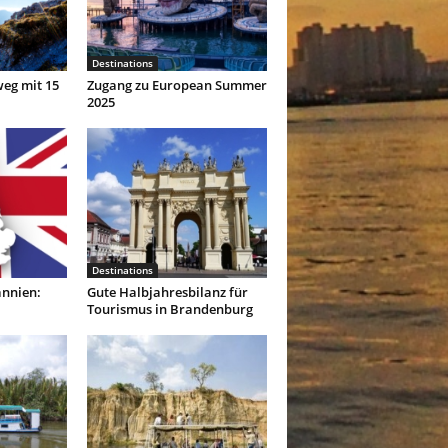
Destinations
eg mit 15
Zugang zu European Summer
2025
Destinations
annien:
Gute Halbjahresbilanz für
Tourismus in Brandenburg