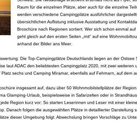
Raum für die einzelnen Plätze, aber auch für die einzelne Teil
werden verschiedene Campingplätze ausführlicher dargestellt,
übersichtlichen Auflistung inklusive Ausstattung und Kontaktda
Broschüre nach Regionen sortiert. Wer sich schon einmal au
geht gleich auf den ersten Seiten „mit“ auf eine Wohnmobiltou
anhand der Bilder ans Meer.
swertung: Die Top-Campingplätze Deutschlands liegen an der Ostsee S
eise laut ADAC den beliebtesten Campingplatz 2020, mit zwei weiteren 
 Platz sechs und Camping Miramar, ebenfalls auf Fehmarn, auf dem a
oschüre insgesamt auf, dazu über 50 Wohnmobilstellplätze der Region. 
ema Glamping-Urlaub, beispielsweise in Safarizelten oder in Strandhä
jede Region kurz vor: So starten Leserinnen und Leser mit einer kleine
. Danach folgen die ausgewählten Plätze in detaillierter Darstellung 
er Plätze dieser Umgebung folgt. Abwechslung bringen Vorschläge zu U