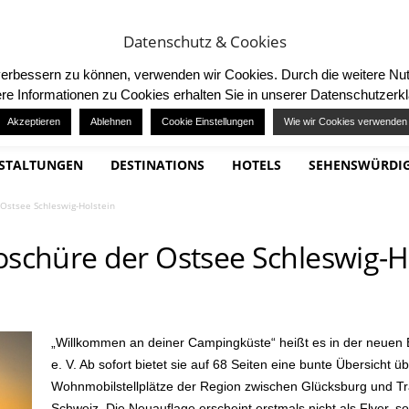
ING
MITMACHEN / TEILNEHMEN
Datenschutz & Cookies
d verbessern zu können, verwenden wir Cookies. Durch die weitere 
re Informationen zu Cookies erhalten Sie in unserer Datenschutzerk
Akzeptieren
Ablehnen
Cookie Einstellungen
Wie wir Cookies verwenden
STALTUNGEN
DESTINATIONS
HOTELS
SEHENSWÜRDIG
Ostsee Schleswig-Holstein
chüre der Ostsee Schleswig-H
„Willkommen an deiner Campingküste“ heißt es in der neuen 
e. V. Ab sofort bietet sie auf 68 Seiten eine bunte Übersicht 
Wohnmobilstellplätze der Region zwischen Glücksburg und Tr
Schweiz. Die Neuauflage erscheint erstmals nicht als Flyer, 