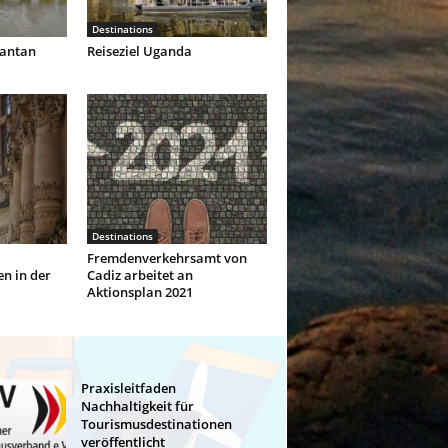
Destinations
mantan
Reiseziel Uganda
Destinations
Fremdenverkehrsamt von
n in der
Cadiz arbeitet an
Aktionsplan 2021
Praxisleitfaden
Nachhaltigkeit für
Tourismusdestinationen
veröffentlicht