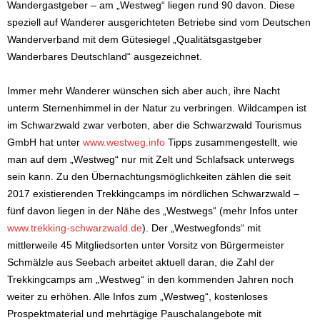
Wandergastgeber – am „Westweg“ liegen rund 90 davon. Diese
speziell auf Wanderer ausgerichteten Betriebe sind vom Deutschen
Wanderverband mit dem Gütesiegel „Qualitätsgastgeber
Wanderbares Deutschland“ ausgezeichnet.
Immer mehr Wanderer wünschen sich aber auch, ihre Nacht
unterm Sternenhimmel in der Natur zu verbringen. Wildcampen ist
im Schwarzwald zwar verboten, aber die Schwarzwald Tourismus
GmbH hat unter
www.westweg.info
Tipps zusammengestellt, wie
man auf dem „Westweg“ nur mit Zelt und Schlafsack unterwegs
sein kann. Zu den Übernachtungsmöglichkeiten zählen die seit
2017 existierenden Trekkingcamps im nördlichen Schwarzwald –
fünf davon liegen in der Nähe des „Westwegs“ (mehr Infos unter
www.trekking-schwarzwald.de
). Der „Westwegfonds“ mit
mittlerweile 45 Mitgliedsorten unter Vorsitz von Bürgermeister
Schmälzle aus Seebach arbeitet aktuell daran, die Zahl der
Trekkingcamps am „Westweg“ in den kommenden Jahren noch
weiter zu erhöhen. Alle Infos zum „Westweg“, kostenloses
Prospektmaterial und mehrtägige Pauschalangebote mit