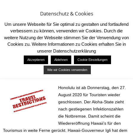
Datenschutz & Cookies
Um unsere Webseite für Sie optimal zu gestalten und fortlaufend
verbessern zu können, verwenden wir Cookies. Durch die
weitere Nutzung der Webseite stimmen Sie der Verwendung von
Cookies zu. Weitere Informationen zu Cookies erhalten Sie in
Start
Destinations
Hawaii macht wieder dicht
unserer Datenschutzerklärung
DESTINATIONS
Akzeptieren
Ablehnen
Cookie Einstellungen
Hawaii macht wieder dicht
Wie wir Cookies verwenden
26. August 2020
206
Honolulu ist ab Donnerstag, den 27.
August 2020 für Touristen wieder
geschlossen. Der Aloha-State zieht
nach gestiegenen Infektionszahlen
die Notbremse. Damit scheint die
Wiedereröffnung Hawaii’s für den
Tourismus in weite Ferne gerückt. Hawaii-Gouverneur Igli hat dem