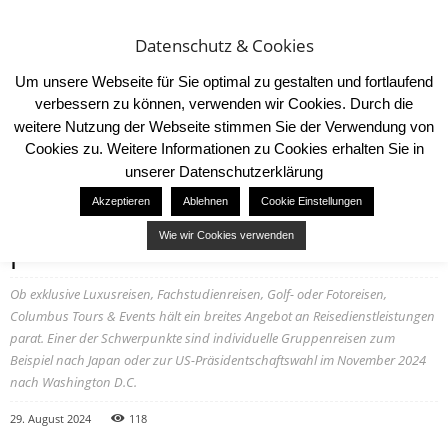
Datenschutz & Cookies
Um unsere Webseite für Sie optimal zu gestalten und fortlaufend
verbessern zu können, verwenden wir Cookies. Durch die
weitere Nutzung der Webseite stimmen Sie der Verwendung von
Cookies zu. Weitere Informationen zu Cookies erhalten Sie in
Start
Katalog
Düsseldorf: Gruppenreisen planen
unserer Datenschutzerklärung
KATALOG
Akzeptieren
Ablehnen
Cookie Einstellungen
Düsseldorf: Gruppenreisen
Wie wir Cookies verwenden
planen
Ob exklusive Luxusreisen, Fachstudienreisen, Golf- oder Fotoreisen,
Columbus Tours & Events hält ein breites Angebot an Reisedienstleistungen
parat. Einer der Schwerpunkte sind individuelle Gruppenreisen zum
Beispiel nach Japan oder zur US-Präsidentschaftswahl im November 2024
nach Washington D.C.
29. August 2024
118