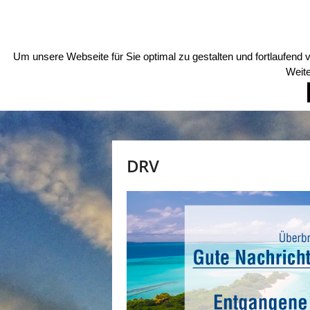
SONNTAG , 9 AUGUST, 2026
KONTAKT
MARK
T
o
Um unsere Webseite für Sie optimal zu gestalten und fortlaufen
u
Weite
r
i
s
m
u
s
DRV
T
r
a
v
e
l