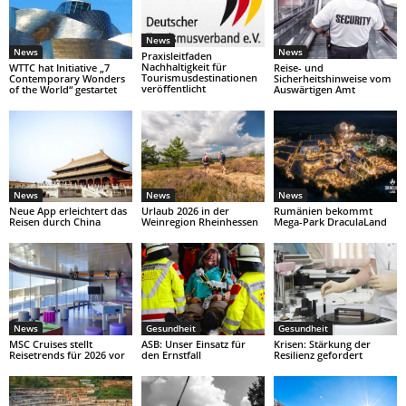
News
News
News
Praxisleitfaden
Nachhaltigkeit für
WTTC hat Initiative „7
Reise- und
Tourismusdestinationen
Contemporary Wonders
Sicherheitshinweise vom
veröffentlicht
of the World“ gestartet
Auswärtigen Amt
News
News
News
Neue App erleichtert das
Urlaub 2026 in der
Rumänien bekommt
Reisen durch China
Weinregion Rheinhessen
Mega-Park DraculaLand
News
Gesundheit
Gesundheit
MSC Cruises stellt
ASB: Unser Einsatz für
Krisen: Stärkung der
Reisetrends für 2026 vor
den Ernstfall
Resilienz gefordert