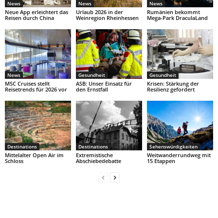
News
News
News
Neue App erleichtert das
Urlaub 2026 in der
Rumänien bekommt
Reisen durch China
Weinregion Rheinhessen
Mega-Park DraculaLand
News
Gesundheit
Gesundheit
MSC Cruises stellt
ASB: Unser Einsatz für
Krisen: Stärkung der
Reisetrends für 2026 vor
den Ernstfall
Resilienz gefordert
Destinations
Destinations
Sehenswürdigkeiten
Mittelalter Open Air im
Extremistische
Weitwanderrundweg mit
Schloss
Abschiebedebatte
15 Etappen