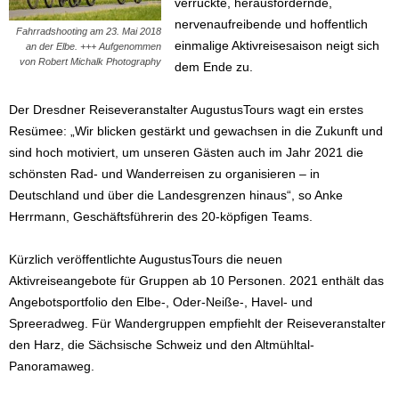
verrückte, herausfordernde,
nervenaufreibende und hoffentlich
Fahrradshooting am 23. Mai 2018
einmalige Aktivreisesaison neigt sich
an der Elbe. +++ Aufgenommen
von Robert Michalk Photography
dem Ende zu.
Der Dresdner Reiseveranstalter AugustusTours wagt ein erstes
Resümee: „Wir blicken gestärkt und gewachsen in die Zukunft und
sind hoch motiviert, um unseren Gästen auch im Jahr 2021 die
schönsten Rad- und Wanderreisen zu organisieren – in
Deutschland und über die Landesgrenzen hinaus“, so Anke
Herrmann, Geschäftsführerin des 20-köpfigen Teams.
Kürzlich veröffentlichte AugustusTours die neuen
Aktivreiseangebote für Gruppen ab 10 Personen. 2021 enthält das
Angebotsportfolio den Elbe-, Oder-Neiße-, Havel- und
Spreeradweg. Für Wandergruppen empfiehlt der Reiseveranstalter
den Harz, die Sächsische Schweiz und den Altmühltal-
Panoramaweg.