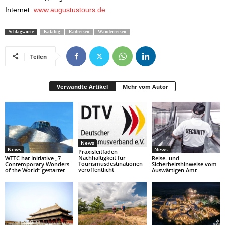
Internet:
www.augustustours.de
Schlagworte
Katalog
Radreisen
Wanderreisen
Teilen
Verwandte Artikel
Mehr vom Autor
News
News
News
Praxisleitfaden
Nachhaltigkeit für
WTTC hat Initiative „7
Reise- und
Tourismusdestinationen
Contemporary Wonders
Sicherheitshinweise vom
veröffentlicht
of the World“ gestartet
Auswärtigen Amt