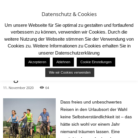
Datenschutz & Cookies
Um unsere Webseite für Sie optimal zu gestalten und fortlaufend
verbessern zu können, verwenden wir Cookies. Durch die
weitere Nutzung der Webseite stimmen Sie der Verwendung von
Cookies zu. Weitere Informationen zu Cookies erhalten Sie in
Start
News
Rad- und Wanderreisen 2021 von AugustusTours
unserer Datenschutzerklärung
NEWS
Akzeptieren
Ablehnen
Cookie Einstellungen
Rad- und Wanderreisen 2021 von
Wie wir Cookies verwenden
AugustusTours
11. November 2020
64
Dass freies und unbeschwertes
Reisen in den Urlaubsort der Wahl
keine Selbstverständlichkeit ist – das
hätte sich wohl vor einem Jahr
niemand träumen lassen. Eine