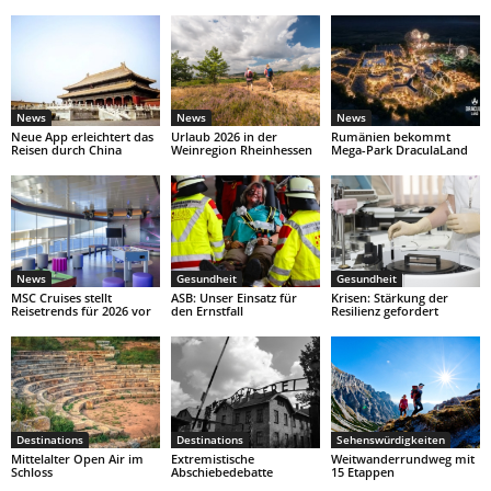
News
News
News
Neue App erleichtert das
Urlaub 2026 in der
Rumänien bekommt
Reisen durch China
Weinregion Rheinhessen
Mega-Park DraculaLand
News
Gesundheit
Gesundheit
MSC Cruises stellt
ASB: Unser Einsatz für
Krisen: Stärkung der
Reisetrends für 2026 vor
den Ernstfall
Resilienz gefordert
Destinations
Destinations
Sehenswürdigkeiten
Mittelalter Open Air im
Extremistische
Weitwanderrundweg mit
Schloss
Abschiebedebatte
15 Etappen