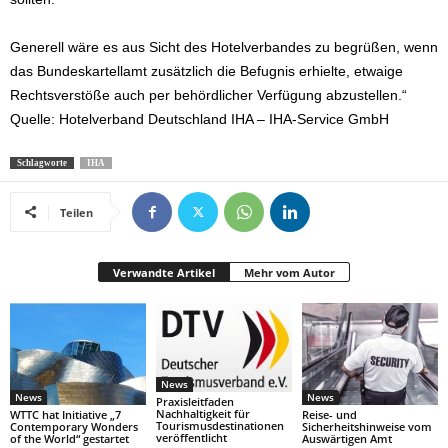
Generell wäre es aus Sicht des Hotelverbandes zu begrüßen, wenn
das Bundeskartellamt zusätzlich die Befugnis erhielte, etwaige
Rechtsverstöße auch per behördlicher Verfügung abzustellen.“
Quelle: Hotelverband Deutschland IHA – IHA-Service GmbH
Schlagworte
IHA
Teilen
Verwandte Artikel
Mehr vom Autor
News
News
News
Praxisleitfaden
Nachhaltigkeit für
WTTC hat Initiative „7
Reise- und
Tourismusdestinationen
Contemporary Wonders
Sicherheitshinweise vom
veröffentlicht
of the World“ gestartet
Auswärtigen Amt