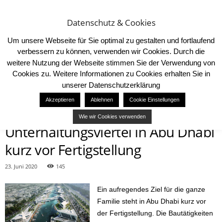
Datenschutz & Cookies
Um unsere Webseite für Sie optimal zu gestalten und fortlaufend
verbessern zu können, verwenden wir Cookies. Durch die
weitere Nutzung der Webseite stimmen Sie der Verwendung von
Cookies zu. Weitere Informationen zu Cookies erhalten Sie in
Start
Destinations
Neues Freizeit- und Unterhaltungsviertel in Abu Dhabi kurz vor
unserer Datenschutzerklärung
Fertigstellung
DESTINATIONS
NEWS
Akzeptieren
Ablehnen
Cookie Einstellungen
Neues Freizeit- und
Wie wir Cookies verwenden
Unterhaltungsviertel in Abu Dhabi
kurz vor Fertigstellung
23. Juni 2020
145
Ein aufregendes Ziel für die ganze
Familie steht in Abu Dhabi kurz vor
der Fertigstellung. Die Bautätigkeiten