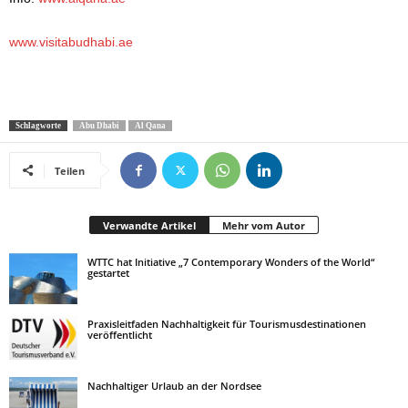
www.visitabudhabi.ae
Schlagworte
Abu Dhabi
Al Qana
Teilen
Verwandte Artikel
Mehr vom Autor
WTTC hat Initiative „7 Contemporary Wonders of the World“
gestartet
Praxisleitfaden Nachhaltigkeit für Tourismusdestinationen
veröffentlicht
Nachhaltiger Urlaub an der Nordsee