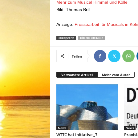
Mehr zum Musical Himmel und Kölle
Bild: Thomas Brill
Anzeige:
Pressearbeit für Musicals in Kö
Schlagworte
Himmel und Kölle
Teilen
Verwandte Artikel
Mehr vom Autor
News
News
WTTC hat Initiative „7
Praxisl