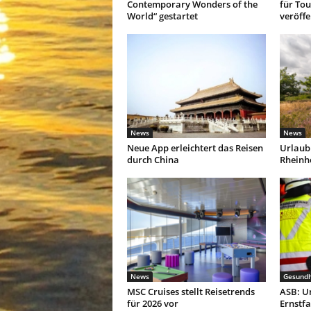
Contemporary Wonders of the
für To
World“ gestartet
veröffe
News
News
Neue App erleichtert das Reisen
Urlaub 
durch China
Rheinh
News
Gesundh
MSC Cruises stellt Reisetrends
ASB: Un
für 2026 vor
Ernstfa