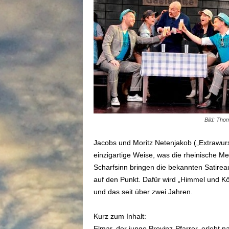
Bild: Thom
Jacobs und Moritz Netenjakob („Extrawu
einzigartige Weise, was die rheinische 
Scharfsinn bringen die bekannten Satireau
auf den Punkt. Dafür wird „Himmel und Kö
und das seit über zwei Jahren.
Kurz zum Inhalt:
Elmar, der junge Provinz-Pfarrer, erlebt n