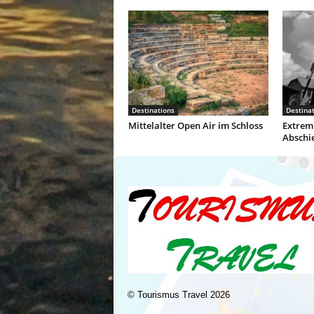
Destinations
Destina
Mittelalter Open Air im Schloss
Extremi
Abschi
©
Tourismus Travel
2026