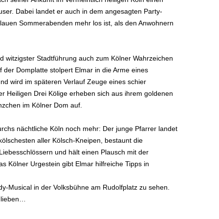
ser. Dabei landet er auch in dem angesagten Party-
n lauen Sommerabenden mehr los ist, als den Anwohnern
und witzigster Stadtführung auch zum Kölner Wahrzeichen
f der Domplatte stolpert Elmar in die Arme eines
nd wird im späteren Verlauf Zeuge eines schier
r Heiligen Drei Kölige erheben sich aus ihrem goldenen
nzchen im Kölner Dom auf.
rchs nächtliche Köln noch mehr: Der junge Pfarrer landet
 kölschesten aller Kölsch-Kneipen, bestaunt die
Liebesschlössern und hält einen Plausch mit der
s Kölner Urgestein gibt Elmar hilfreiche Tipps in
dy-Musical in der Volksbühne am Rudolfplatz zu sehen.
 lieben…