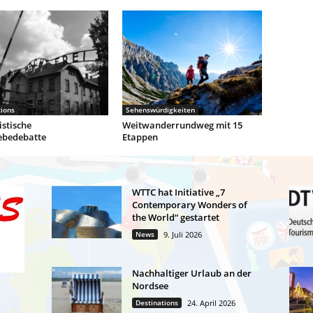
tions
Sehenswürdigkeiten
stische
Weitwanderrundweg mit 15
ebedebatte
Etappen
WTTC hat Initiative „7
Contemporary Wonders of
the World“ gestartet
News
9. Juli 2026
Nachhaltiger Urlaub an der
Nordsee
Destinations
24. April 2026