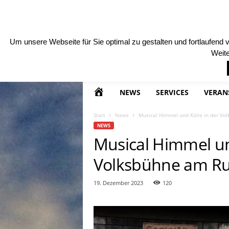
SAMSTAG , 8 AUGUST, 2026
KONTAKT
MARKE
T
o
Um unsere Webseite für Sie optimal zu gestalten und fortlaufen
u
Weite
r
i
s
m
H
NEWS
SERVICES
VERAN
u
s
O
Start
News
Musical Himmel und Kölle in der Vol
T
NEWS
r
M
Musical Himmel un
a
v
Volksbühne am Ru
E
e
l
19. Dezember 2023
120