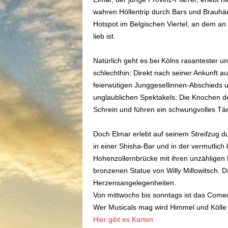
wahren Höllentrip durch Bars und Brauhäu
Hotspot im Belgischen Viertel, an dem a
lieb ist.
Natürlich geht es bei Kölns rasantester 
schlechthin: Direkt nach seiner Ankunft au
feierwütigen Junggesellinnen-Abschieds u
unglaublichen Spektakels: Die Knochen de
Schrein und führen ein schwungvolles Tä
Doch Elmar erlebt auf seinem Streifzug du
in einer Shisha-Bar und in der vermutlich
Hohenzollernbrücke mit ihren unzähligen 
bronzenen Statue von Willy Millowitsch. Da
Herzensangelegenheiten.
Von mittwochs bis sonntags ist das Come
Wer Musicals mag wird Himmel und Kölle
Hier gibt es Karten