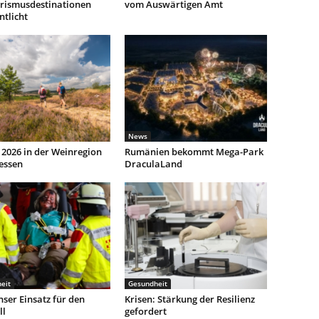
urismusdestinationen
vom Auswärtigen Amt
ntlicht
News
2026 in der Weinregion
Rumänien bekommt Mega-Park
essen
DraculaLand
eit
Gesundheit
ser Einsatz für den
Krisen: Stärkung der Resilienz
ll
gefordert