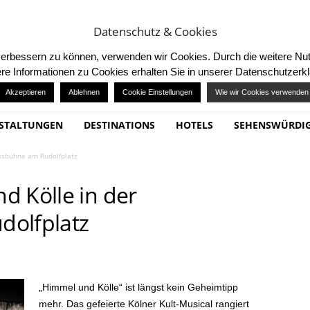
TING
MITMACHEN / TEILNEHMEN
Datenschutz & Cookies
d verbessern zu können, verwenden wir Cookies. Durch die weitere 
re Informationen zu Cookies erhalten Sie in unserer Datenschutzerk
Akzeptieren
Ablehnen
Cookie Einstellungen
Wie wir Cookies verwenden
STALTUNGEN
DESTINATIONS
HOTELS
SEHENSWÜRDIG
ksbühne am Rudolfplatz
d Kölle in der
dolfplatz
„Himmel und Kölle“ ist längst kein Geheimtipp
mehr. Das gefeierte Kölner Kult-Musical rangiert