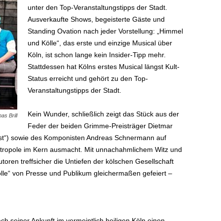
unter den Top-Veranstaltungstipps der Stadt.
Ausverkaufte Shows, begeisterte Gäste und
Standing Ovation nach jeder Vorstellung: „Himmel
und Kölle“, das erste und einzige Musical über
Köln, ist schon lange kein Insider-Tipp mehr.
Stattdessen hat Kölns erstes Musical längst Kult-
Status erreicht und gehört zu den Top-
Veranstaltungstipps der Stadt.
Kein Wunder, schließlich zeigt das Stück aus der
as Brill
Feder der beiden Grimme-Preisträger Dietmar
rst“) sowie des Komponisten Andreas Schnermann auf
Metropole im Kern ausmacht. Mit unnachahmlichem Witz und
toren treffsicher die Untiefen der kölschen Gesellschaft
lle“ von Presse und Publikum gleichermaßen gefeiert –
ach seiner Ankunft im vermeintlich heiligen Köln einen