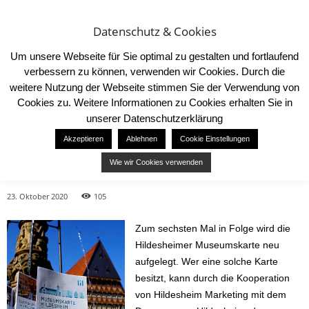
Datenschutz & Cookies
Um unsere Webseite für Sie optimal zu gestalten und fortlaufend
verbessern zu können, verwenden wir Cookies. Durch die
weitere Nutzung der Webseite stimmen Sie der Verwendung von
Cookies zu. Weitere Informationen zu Cookies erhalten Sie in
Start
News
Hildesheim mit vergünstigtem Museumseintritt
unserer Datenschutzerklärung
NEWS
SEHENSWÜRDIGKEITEN
Akzeptieren
Ablehnen
Cookie Einstellungen
Hildesheim mit vergünstigtem
Wie wir Cookies verwenden
Museumseintritt
23. Oktober 2020
105
Zum sechsten Mal in Folge wird die
Hildesheimer Museumskarte neu
aufgelegt. Wer eine solche Karte
besitzt, kann durch die Kooperation
von Hildesheim Marketing mit dem