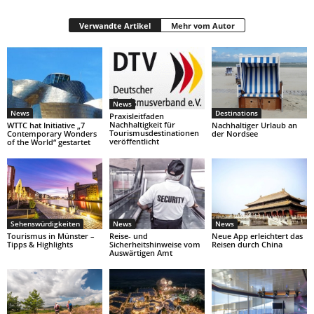
Verwandte Artikel
Mehr vom Autor
News
News
Destinations
Praxisleitfaden
Nachhaltigkeit für
WTTC hat Initiative „7
Nachhaltiger Urlaub an
Tourismusdestinationen
Contemporary Wonders
der Nordsee
veröffentlicht
of the World“ gestartet
Sehenswürdigkeiten
News
News
Tourismus in Münster –
Reise- und
Neue App erleichtert das
Tipps & Highlights
Sicherheitshinweise vom
Reisen durch China
Auswärtigen Amt