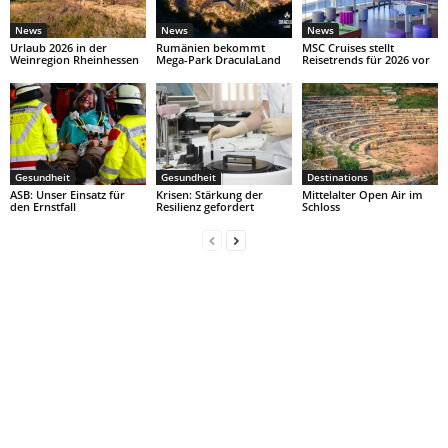
News
News
News
Urlaub 2026 in der
Rumänien bekommt
MSC Cruises stellt
Weinregion Rheinhessen
Mega-Park DraculaLand
Reisetrends für 2026 vor
Gesundheit
Gesundheit
Destinations
ASB: Unser Einsatz für
Krisen: Stärkung der
Mittelalter Open Air im
den Ernstfall
Resilienz gefordert
Schloss