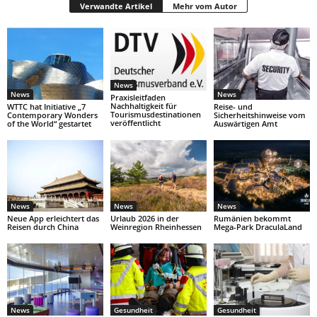
Verwandte Artikel
Mehr vom Autor
News
News
News
Praxisleitfaden
Nachhaltigkeit für
WTTC hat Initiative „7
Reise- und
Tourismusdestinationen
Contemporary Wonders
Sicherheitshinweise vom
veröffentlicht
of the World“ gestartet
Auswärtigen Amt
News
News
News
Neue App erleichtert das
Urlaub 2026 in der
Rumänien bekommt
Reisen durch China
Weinregion Rheinhessen
Mega-Park DraculaLand
News
Gesundheit
Gesundheit