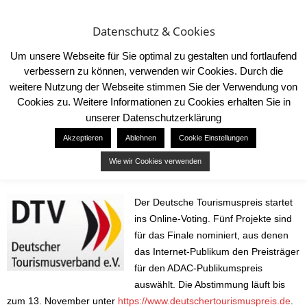
Datenschutz & Cookies
Um unsere Webseite für Sie optimal zu gestalten und fortlaufend
verbessern zu können, verwenden wir Cookies. Durch die
weitere Nutzung der Webseite stimmen Sie der Verwendung von
Cookies zu. Weitere Informationen zu Cookies erhalten Sie in
Start
News
Deutscher Tourismuspreis 2023
unserer Datenschutzerklärung
NEWS
Akzeptieren
Ablehnen
Cookie Einstellungen
Deutscher Tourismuspreis 2023
Wie wir Cookies verwenden
25. Oktober 2023
59
Der Deutsche Tourismuspreis startet
ins Online-Voting. Fünf Projekte sind
für das Finale nominiert, aus denen
das Internet-Publikum den Preisträger
für den ADAC-Publikumspreis
auswählt. Die Abstimmung läuft bis
zum 13. November unter
https://www.deutschertourismuspreis.de
.