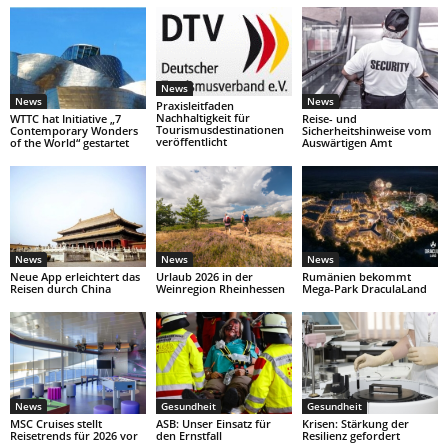
News
News
News
Praxisleitfaden
Nachhaltigkeit für
WTTC hat Initiative „7
Reise- und
Tourismusdestinationen
Contemporary Wonders
Sicherheitshinweise vom
veröffentlicht
of the World“ gestartet
Auswärtigen Amt
News
News
News
Neue App erleichtert das
Urlaub 2026 in der
Rumänien bekommt
Reisen durch China
Weinregion Rheinhessen
Mega-Park DraculaLand
News
Gesundheit
Gesundheit
MSC Cruises stellt
ASB: Unser Einsatz für
Krisen: Stärkung der
Reisetrends für 2026 vor
den Ernstfall
Resilienz gefordert