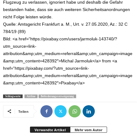
Flugzeug zu verlassen, ignoriert habe und deshalb die Gefahr
bestanden habe, dass sie auch weiteren Sicherheitsanordnungen
nicht Folge leisten würde.
Quelle: Amtsgericht Frankfurt a. M., Urt. v. 27.05.2020, Az.: 32 C
784/19 (89)
Bild: <a href=“https://pixabay.com/users/jarmoluk-143740/?
utm_source=link-
attribution&amp;utm_medium=referral&amp;utm_campaign=image
&amp;utm_content=428392″>Michal Jarmoluk</a> from <a
href=“https://pixabay.com/?utm_source=link-
attribution&amp;utm_medium=referral&amp;utm_campaign=image
&amp;utm_content=428392″>Pixabay</a>
Schlagworte
Airline
Beförderungsverweigerung
Teilen
Verwandte Artikel
Mehr vom Autor