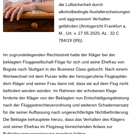
die Luftsicherheit durch
alkoholbedingte Ausfallerscheinungen
und aggressivem Verhalten
gefährden (Amtsgericht Frankfurt a.
M., Urt. v. 27.05.2020, Az.: 32 C
784/19 (89)).
Im zugrundeliegenden Rechtsstreit hatte der Kläger bei der
beklagten Fluggesellschaft Flüge für sich und seine Ehefrau von
Bogota nach Stuttgart in der Business Class gebucht. Nach einem
Wortwechsel mit dem Purser teilte der hinzugerufene Flugkapitän
dem Kläger und seiner Frau dann mit, dass sie auf dem Flug nicht
befördert werden würden. Im Rahmen der erhobenen Klage
forderte der Kläger von der Beklagten nun Entschädigungsleistung
nach der Fluggastrechteverordnung und weiteren Schadensersatz
für die seiner Auffassung nach ungerechtfertigte Nichtbeförderung.
Die Beklagte behauptete hierzu, dass das Verhalten des Klägers
und seiner Ehefrau im Flugzeug hinreichenden Anlass zur
Beförderungsverweigerung gegeben hätten.